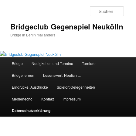
Zum
primären
Suche
Inhalt
springen
Bridgeclub Gegenspiel Neukölln
Bridge in Berlin mal anders
Hauptmenü
Bridge
Neuigkeiten und Termine
Turniere
Bridge lernen
Lesenswert: Neulich …
Eindrücke, Ausdrücke
Spielort Gelegenheiten
Medienecho
Kontakt
Impressum
Datenschutzerklärung