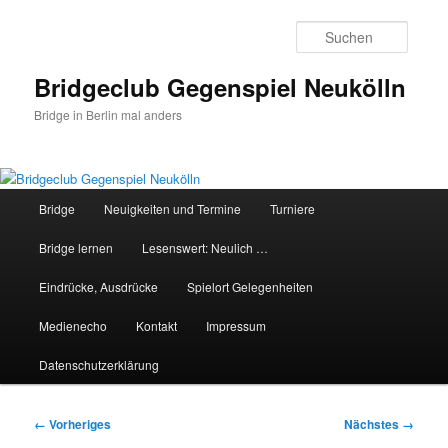
Zum
primären
Suche
Inhalt
springen
Bridgeclub Gegenspiel Neukölln
Bridge in Berlin mal anders
Hauptmenü
Bridge
Neuigkeiten und Termine
Turniere
Bridge lernen
Lesenswert: Neulich …
Eindrücke, Ausdrücke
Spielort Gelegenheiten
Medienecho
Kontakt
Impressum
Datenschutzerklärung
Bilder-
← Vorheriges
Nächstes →
Navigation