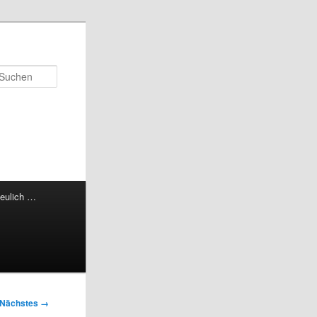
Suchen
eulich …
Nächstes →