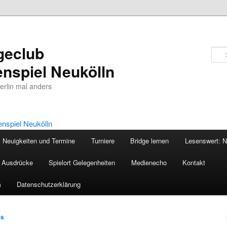
geclub
nspiel Neukölln
Berlin mal anders
Neuigkeiten und Termine
Turniere
Bridge lernen
Lesenswert: N
, Ausdrücke
Spielort Gelegenheiten
Medienecho
Kontakt
m
Datenschutzerklärung
es