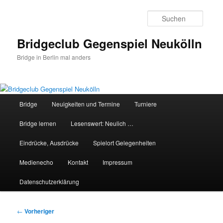
Zum
primären
Suche
Inhalt
springen
Bridgeclub Gegenspiel Neukölln
Bridge in Berlin mal anders
Hauptmenü
Bridge
Neuigkeiten und Termine
Turniere
Bridge lernen
Lesenswert: Neulich …
Eindrücke, Ausdrücke
Spielort Gelegenheiten
Medienecho
Kontakt
Impressum
Datenschutzerklärung
Beitragsnavigation
←
Vorheriger