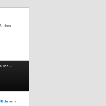
Suchen
eulich …
Nächstes →