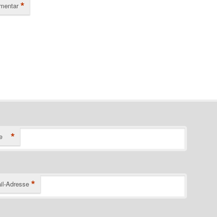
*
mentar
*
e
*
il-Adresse