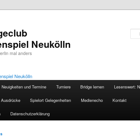
geclub
nspiel Neukölln
Berlin mal anders
Neuigkeiten und Termine
Turniere
Bridge lernen
Lesenswert: N
, Ausdrücke
Spielort Gelegenheiten
Medienecho
Kontakt
m
Datenschutzerklärung
es